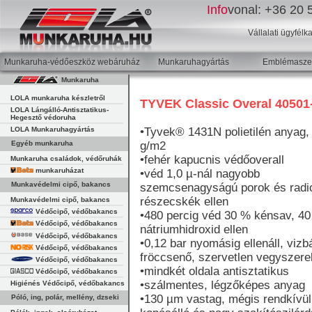
Info
vonal:
+36 20 5
Vállalati ügyfélk
Munkaruha-védőeszköz webáruház
Munkaruhagyártás
Emblémaszer
Munkaruha
LOLA munkaruha készletről
TYVEK Classic Overal 40501
LOLA Lángálló-Antisztatikus-
Hegesztő védoruha
LOLA Munkaruhagyártás
•Tyvek® 1431N polietilén anyag,
Egyéb munkaruha
g/m2
•fehér kapucnis védőoverall
Munkaruha családok, védőruhák
munkaruházat
•véd 1,0 µ-nál nagyobb
Munkavédelmi cipő, bakancs
szemcsenagyságú porok és radi
részecskék ellen
Munkavédelmi cipő, bakancs
Védőcipő, védőbakancs
•480 percig véd 30 % kénsav, 4
Védőcipő, védőbakancs
nátriumhidroxid ellen
Védőcipő, védőbakancs
•0,12 bar nyomásig ellenáll, vizb
Védőcipő, védőbakancs
fröccsenő, szervetlen vegyszer
Védőcipő, védőbakancs
•mindkét oldala antisztatikus
Védőcipő, védőbakancs
•szálmentes, légzőképes anyag
Higiénés Védőcipő, védőbakancs
•130 µm vastag, mégis rendkívül
Póló, ing, polár, mellény, dzseki