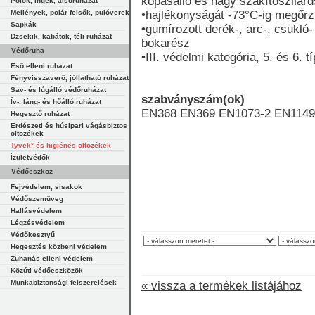
kopásálló és nagy szakítószilár
Pólók, ingek, alsóruházat
Mellények, polár felsők, pulóverek
•hajlékonyságát -73°C-ig megőrz
Sapkák
•gumírozott derék-, arc-, csukló-
Dzsekik, kabátok, téli ruházat
bokarész
Védőruha
•III. védelmi kategória, 5. és 6. t
Eső elleni ruházat
Fényvisszaverő, jóllátható ruházat
Sav- és lúgálló védőruházat
szabványszám(ok)
Ív-, láng- és hőálló ruházat
EN368 EN369 EN1073-2 EN1149
Hegesztő ruházat
Erdészeti és húsipari vágásbiztos
öltözékek
Tyvek° és higiénés öltözékek
Ízületvédők
Védőeszköz
Fejvédelem, sisakok
Védőszemüveg
Hallásvédelem
Légzésvédelem
Védőkesztyű
Hegesztés közbeni védelem
Zuhanás elleni védelem
Közúti védőeszközök
Munkabiztonsági felszerelések
« vissza a termékek listájához