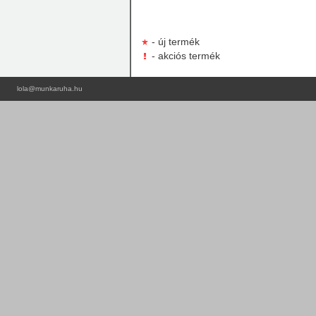
- új termék
- akciós termék
lola@munkaruha.hu