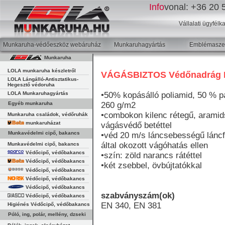
Info
vonal:
+36 20 5
Vállalati ügyfélk
Munkaruha-védőeszköz webáruház
Munkaruhagyártás
Emblémaszer
Munkaruha
LOLA munkaruha készletről
VÁGÁSBIZTOS Védőnadrág 
LOLA Lángálló-Antisztatikus-
Hegesztő védoruha
LOLA Munkaruhagyártás
•50% kopásálló poliamid, 50 % p
Egyéb munkaruha
260 g/m2
•combokon kilenc rétegű, aramid
Munkaruha családok, védőruhák
munkaruházat
vágásvédő betéttel
Munkavédelmi cipő, bakancs
•véd 20 m/s láncsebességű lánc
által okozott vágóhatás ellen
Munkavédelmi cipő, bakancs
Védőcipő, védőbakancs
•szín: zöld narancs rátéttel
Védőcipő, védőbakancs
•két zsebbel, övbújtatókkal
Védőcipő, védőbakancs
Védőcipő, védőbakancs
Védőcipő, védőbakancs
szabványszám(ok)
Védőcipő, védőbakancs
EN 340, EN 381
Higiénés Védőcipő, védőbakancs
Póló, ing, polár, mellény, dzseki