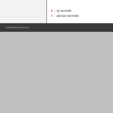
- új termék
- akciós termék
lola@munkaruha.hu