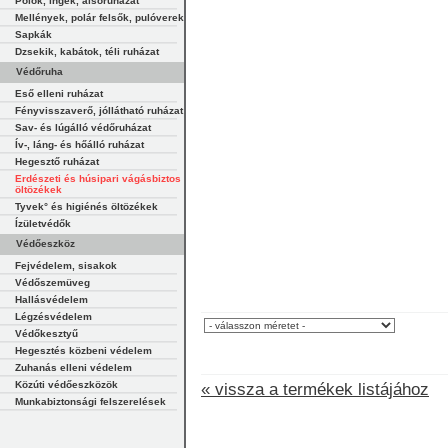
Pólók, ingek, alsóruházat
Mellények, polár felsők, pulóverek
Sapkák
Dzsekik, kabátok, téli ruházat
Védőruha
Eső elleni ruházat
Fényvisszaverő, jóllátható ruházat
Sav- és lúgálló védőruházat
Ív-, láng- és hőálló ruházat
Hegesztő ruházat
Erdészeti és húsipari vágásbiztos
öltözékek
Tyvek° és higiénés öltözékek
Ízületvédők
Védőeszköz
Fejvédelem, sisakok
Védőszemüveg
Hallásvédelem
Légzésvédelem
Védőkesztyű
Hegesztés közbeni védelem
Zuhanás elleni védelem
Közúti védőeszközök
« vissza a termékek listájához
Munkabiztonsági felszerelések