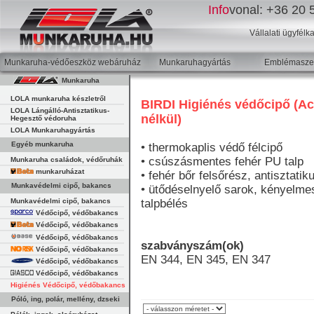
Info
vonal:
+36 20 5
Vállalati ügyfélk
Munkaruha-védőeszköz webáruház
Munkaruhagyártás
Emblémaszer
Munkaruha
LOLA munkaruha készletről
BIRDI Higiénés védőcipő (Ac
LOLA Lángálló-Antisztatikus-
nélkül)
Hegesztő védoruha
LOLA Munkaruhagyártás
Egyéb munkaruha
• thermokaplis védő félcipő
• csúszásmentes fehér PU talp
Munkaruha családok, védőruhák
munkaruházat
• fehér bőr felsőrész, antisztatik
Munkavédelmi cipő, bakancs
• ütődéselnyelő sarok, kényelme
Munkavédelmi cipő, bakancs
talpbélés
Védőcipő, védőbakancs
Védőcipő, védőbakancs
Védőcipő, védőbakancs
szabványszám(ok)
Védőcipő, védőbakancs
EN 344, EN 345, EN 347
Védőcipő, védőbakancs
Védőcipő, védőbakancs
Higiénés Védőcipő, védőbakancs
Póló, ing, polár, mellény, dzseki