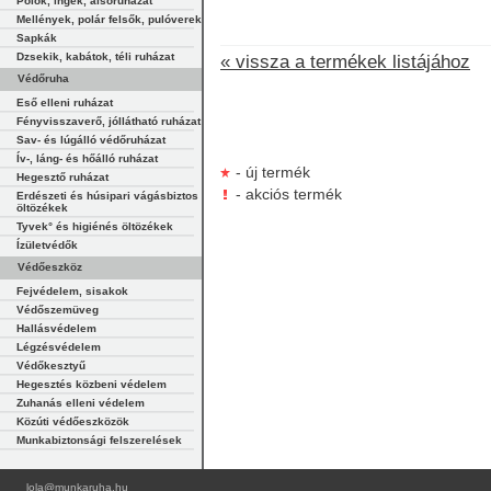
Pólók, ingek, alsóruházat
Mellények, polár felsők, pulóverek
Sapkák
Dzsekik, kabátok, téli ruházat
« vissza a termékek listájához
Védőruha
Eső elleni ruházat
Fényvisszaverő, jóllátható ruházat
Sav- és lúgálló védőruházat
Ív-, láng- és hőálló ruházat
- új termék
Hegesztő ruházat
- akciós termék
Erdészeti és húsipari vágásbiztos
öltözékek
Tyvek° és higiénés öltözékek
Ízületvédők
Védőeszköz
Fejvédelem, sisakok
Védőszemüveg
Hallásvédelem
Légzésvédelem
Védőkesztyű
Hegesztés közbeni védelem
Zuhanás elleni védelem
Közúti védőeszközök
Munkabiztonsági felszerelések
lola@munkaruha.hu