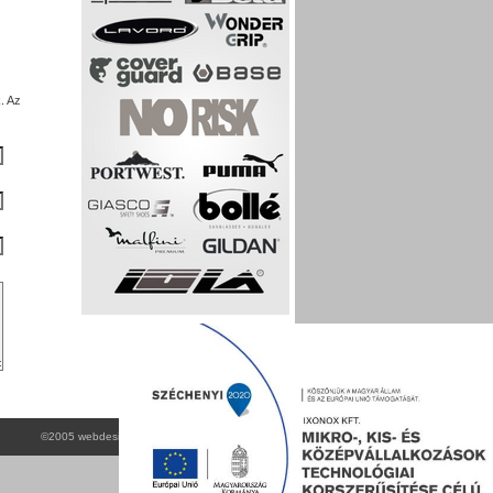
. Az
©2005 webdesign by flashpistols webműhely