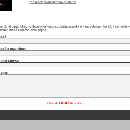
rezsabek.roland@munkaruha.hu
rült fel cégünkkel, honlapunkkal vagy szolgáltatásainkkal kapcsolatban, kérjük írjon nekünk
minden mező kitöltése szükséges.
ladó:
ladó e-mail címe:
enet tárgya:
zenet: