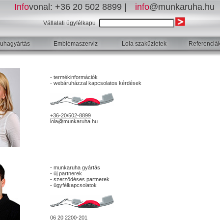
Info
vonal:
+36 20 502 8899 |
info
@munkaruha.hu
Vállalati ügyfélkapu
uhagyártás
Emblémaszerviz
Lola szaküzletek
Referenciá
- termékinformációk
- webáruházzal kapcsolatos kérdések
+36-20/502-8899
lola@munkaruha.hu
- munkaruha gyártás
- új partnerek
- szerződéses partnerek
- ügyfélkapcsolatok
06 20 2200-201