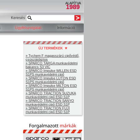
ALAPÍTVA
1989
Keresés
k
Ügyfélszolgálat
Információ
ÚJ TERMÉKEK
» Tychem F magasszárú cipővédő,
csúszásbiztos
» SPARCO TARGA munkavédelmi
bakancs S3 VIC
» SPARCO Impulse WILLEN ESD
S1PS munkavédelmi cipő
» SPARCO Impulse LUTON ESD
S1PS munkavédelmi cipő
» SPARCO Impulse MILTON ESD
S1PS munkavédelmi cipő
» SPARCO TRACTION SUZUKA
munkavédelmi cipő ESD S1P
» SPARCO TRACTION SANYO
munkavédelmi cipő ESD S1P
» SPARCO TRACTION FUJI
munkavédelmi cipő ESD S1P