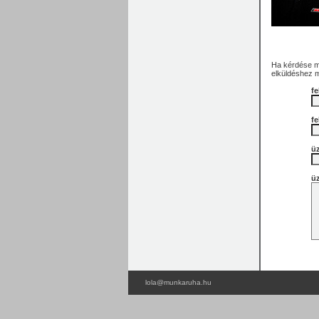
Ha kérdése me
elküldéshez 
fe
fe
üz
ü
lola@munkaruha.hu