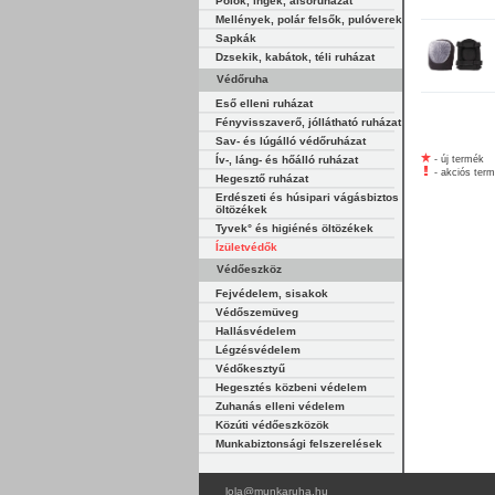
Pólók, ingek, alsóruházat
Mellények, polár felsők, pulóverek
Sapkák
Dzsekik, kabátok, téli ruházat
Védőruha
Eső elleni ruházat
Fényvisszaverő, jóllátható ruházat
Sav- és lúgálló védőruházat
Ív-, láng- és hőálló ruházat
- új termék
- akciós ter
Hegesztő ruházat
Erdészeti és húsipari vágásbiztos
öltözékek
Tyvek° és higiénés öltözékek
Ízületvédők
Védőeszköz
Fejvédelem, sisakok
Védőszemüveg
Hallásvédelem
Légzésvédelem
Védőkesztyű
Hegesztés közbeni védelem
Zuhanás elleni védelem
Közúti védőeszközök
Munkabiztonsági felszerelések
lola@munkaruha.hu