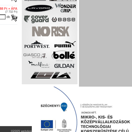
088 Ft + ÁFA
(7 732 Ft)
db
©2005 webdesign by flashpistols webműhely