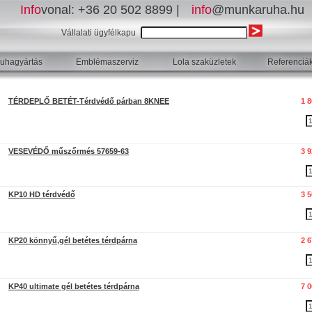
Info
vonal:
+36 20 502 8899 |
info
@munkaruha.hu
Vállalati ügyfélkapu
uhagyártás
Emblémaszerviz
Lola szaküzletek
Referenciá
TÉRDEPLŐ BETÉT-Térdvédő párban 8KNEE
1 
VESEVÉDŐ műszőrmés 57659-63
3 
KP10 HD térdvédő
3 
KP20 könnyű,gél betétes térdpárna
2 
KP40 ultimate gél betétes térdpárna
7 