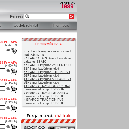
ALAPÍTVA
1989
Keresés
k
Ügyfélszolgálat
Információ
809 Ft + ÁFA
ÚJ TERMÉKEK
(2 297 Ft)
db
» Tychem F magasszárú cipővédő,
csúszásbiztos
» SPARCO TARGA munkavédelmi
bakancs S3 VIC
929 Ft + ÁFA
» SPARCO Impulse WILLEN ESD
(4 990 Ft)
S1PS munkavédelmi cipő
db
» SPARCO Impulse LUTON ESD
S1PS munkavédelmi cipő
» SPARCO Impulse MILTON ESD
504 Ft + ÁFA
S1PS munkavédelmi cipő
(4 450 Ft)
» SPARCO TRACTION SUZUKA
db
munkavédelmi cipő ESD S1P
» SPARCO TRACTION SANYO
munkavédelmi cipő ESD S1P
673 Ft + ÁFA
» SPARCO TRACTION FUJI
(3 395 Ft)
munkavédelmi cipő ESD S1P
db
069 Ft + ÁFA
(8 978 Ft)
db