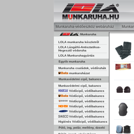
Munkaruha-védőeszköz webáruház
Munkar
Munkaruha
LOLA munkaruha készletről
LOLA Lángálló-Antisztatikus-
Hegesztő védoruha
LOLA Munkaruhagyártás
Egyéb munkaruha
Munkaruha családok, védőruhák
munkaruházat
Munkavédelmi cipő, bakancs
Munkavédelmi cipő, bakancs
Védőcipő, védőbakancs
Védőcipő, védőbakancs
Védőcipő, védőbakancs
Védőcipő, védőbakancs
Védőcipő, védőbakancs
Védőcipő, védőbakancs
Higiénés Védőcipő, védőbakancs
Póló, ing, polár, mellény, dzseki