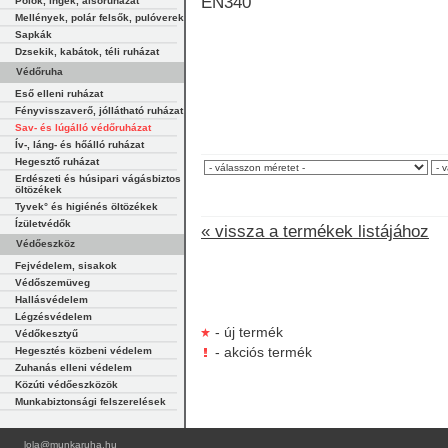
EN340
Pólók, ingek, alsóruházat
Mellények, polár felsők, pulóverek
Sapkák
Dzsekik, kabátok, téli ruházat
Védőruha
Eső elleni ruházat
Fényvisszaverő, jóllátható ruházat
Sav- és lúgálló védőruházat
Ív-, láng- és hőálló ruházat
Hegesztő ruházat
Erdészeti és húsipari vágásbiztos
öltözékek
Tyvek° és higiénés öltözékek
Ízületvédők
« vissza a termékek listájához
Védőeszköz
Fejvédelem, sisakok
Védőszemüveg
Hallásvédelem
Légzésvédelem
- új termék
Védőkesztyű
Hegesztés közbeni védelem
- akciós termék
Zuhanás elleni védelem
Közúti védőeszközök
Munkabiztonsági felszerelések
lola@munkaruha.hu