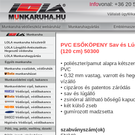
Info
vonal:
+36 20 5
Vállalati ügyfélk
Munkaruha-védőeszköz webáruház
Munkaruhagyártás
Emblémaszer
Munkaruha
LOLA munkaruha készletről
PVC ESŐKÖPENY Sav és Lúg
LOLA Lángálló-Antisztatikus-
(120 cm) 50300
Hegesztő védoruha
LOLA Munkaruhagyártás
Egyéb munkaruha
• poliészter/pamut alapra kétszer
PVC
Munkaruha családok, védőruhák
munkaruházat
• 0,32 mm vastag, varrott és heg
Munkavédelmi cipő, bakancs
vízálló
Munkavédelmi cipő, bakancs
• cipzáros és patentos záródás
Védőcipő, védőbakancs
• sav és lúgálló
Védőcipő, védőbakancs
• zsinórral állítható bőségű kapu
Védőcipő, védőbakancs
• két külső zseb
Védőcipő, védőbakancs
• gumírozott madzsetta
Védőcipő, védőbakancs
Védőcipő, védőbakancs
Higiénés Védőcipő, védőbakancs
Póló, ing, polár, mellény, dzseki
szabványszám(ok)