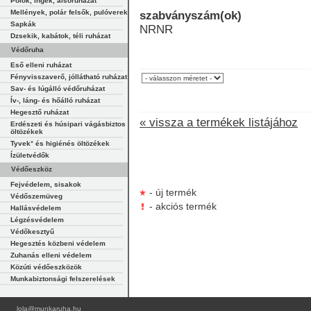
Pólók, ingek, alsóruházat
Mellények, polár felsők, pulóverek
szabványszám(ok)
Sapkák
NRNR
Dzsekik, kabátok, téli ruházat
Védőruha
Eső elleni ruházat
Fényvisszaverő, jóllátható ruházat
Sav- és lúgálló védőruházat
Ív-, láng- és hőálló ruházat
Hegesztő ruházat
« vissza a termékek listájához
Erdészeti és húsipari vágásbiztos
öltözékek
Tyvek° és higiénés öltözékek
Ízületvédők
Védőeszköz
Fejvédelem, sisakok
- új termék
Védőszemüveg
- akciós termék
Hallásvédelem
Légzésvédelem
Védőkesztyű
Hegesztés közbeni védelem
Zuhanás elleni védelem
Közúti védőeszközök
Munkabiztonsági felszerelések
lola@munkaruha.hu