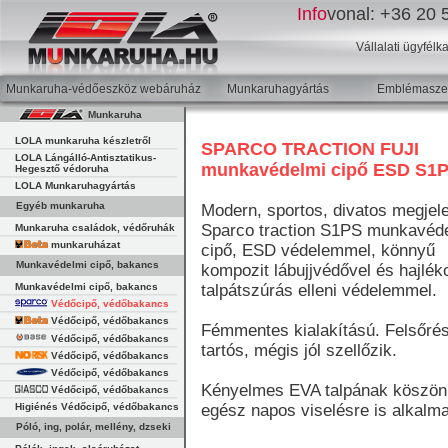
Info
vonal:
+36 20 5
Vállalati ügyfélk
Munkaruha-védőeszköz webáruház
Munkaruhagyártás
Emblémaszer
Munkaruha
LOLA munkaruha készletről
SPARCO TRACTION FUJI
LOLA Lángálló-Antisztatikus-
munkavédelmi cipő ESD S
Hegesztő védoruha
LOLA Munkaruhagyártás
Egyéb munkaruha
Modern, sportos, divatos megjel
Sparco traction S1PS munkavéd
Munkaruha családok, védőruhák
munkaruházat
cipő, ESD védelemmel, könnyű
Munkavédelmi cipő, bakancs
kompozit lábujjvédővel és hajlék
Munkavédelmi cipő, bakancs
talpátszúrás elleni védelemmel.
Védőcipő, védőbakancs
Védőcipő, védőbakancs
Fémmentes kialakítású. Felsőré
Védőcipő, védőbakancs
tartós, mégis jól szellőzik.
Védőcipő, védőbakancs
Védőcipő, védőbakancs
Kényelmes EVA talpának köszön
Védőcipő, védőbakancs
Higiénés Védőcipő, védőbakancs
egész napos viselésre is alkalm
Póló, ing, polár, mellény, dzseki