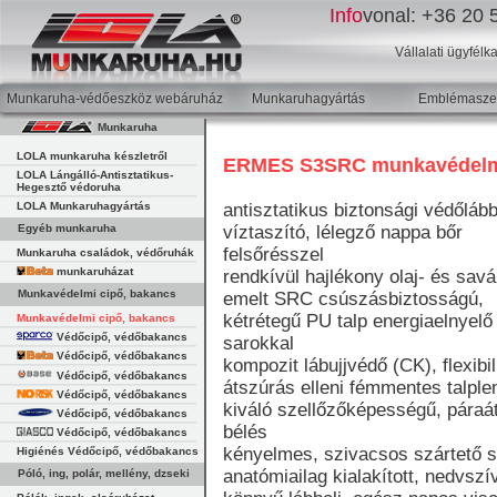
Info
vonal:
+36 20 5
Vállalati ügyfélk
Munkaruha-védőeszköz webáruház
Munkaruhagyártás
Emblémaszer
Munkaruha
LOLA munkaruha készletről
ERMES S3SRC munkavédelm
LOLA Lángálló-Antisztatikus-
Hegesztő védoruha
LOLA Munkaruhagyártás
antisztatikus biztonsági védőlább
Egyéb munkaruha
víztaszító, lélegző nappa bőr
felsőrésszel
Munkaruha családok, védőruhák
munkaruházat
rendkívül hajlékony olaj- és savál
Munkavédelmi cipő, bakancs
emelt SRC csúszásbiztosságú,
kétrétegű PU talp energiaelnyelő
Munkavédelmi cipő, bakancs
Védőcipő, védőbakancs
sarokkal
Védőcipő, védőbakancs
kompozit lábujjvédő (CK), flexibil
Védőcipő, védőbakancs
átszúrás elleni fémmentes talpl
Védőcipő, védőbakancs
kiváló szellőzőképességű, páraá
Védőcipő, védőbakancs
bélés
Védőcipő, védőbakancs
kényelmes, szivacsos szártető s
Higiénés Védőcipő, védőbakancs
anatómiailag kialakított, nedvszí
Póló, ing, polár, mellény, dzseki