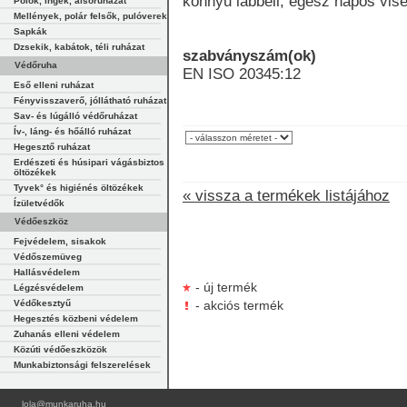
könnyű lábbeli, egész napos vise
Pólók, ingek, alsóruházat
Mellények, polár felsők, pulóverek
Sapkák
Dzsekik, kabátok, téli ruházat
szabványszám(ok)
Védőruha
EN ISO 20345:12
Eső elleni ruházat
Fényvisszaverő, jóllátható ruházat
Sav- és lúgálló védőruházat
Ív-, láng- és hőálló ruházat
Hegesztő ruházat
Erdészeti és húsipari vágásbiztos
öltözékek
Tyvek° és higiénés öltözékek
« vissza a termékek listájához
Ízületvédők
Védőeszköz
Fejvédelem, sisakok
Védőszemüveg
Hallásvédelem
- új termék
Légzésvédelem
Védőkesztyű
- akciós termék
Hegesztés közbeni védelem
Zuhanás elleni védelem
Közúti védőeszközök
Munkabiztonsági felszerelések
lola@munkaruha.hu