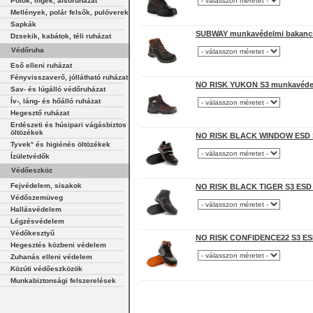
Pólók, ingek, alsóruházat
Mellények, polár felsők, pulóverek
Sapkák
SUBWAY munkavédelmi bakanc
Dzsekik, kabátok, téli ruházat
Védőruha
Eső elleni ruházat
Fényvisszaverő, jóllátható ruházat
NO RISK YUKON S3 munkavéde
Sav- és lúgálló védőruházat
Ív-, láng- és hőálló ruházat
Hegesztő ruházat
Erdészeti és húsipari vágásbiztos
öltözékek
NO RISK BLACK WINDOW ESD S
Tyvek° és higiénés öltözékek
Ízületvédők
Védőeszköz
Fejvédelem, sisakok
NO RISK BLACK TIGER S3 ESD
Védőszemüveg
Hallásvédelem
Légzésvédelem
Védőkesztyű
NO RISK CONFIDENCE22 S3 ES
Hegesztés közbeni védelem
Zuhanás elleni védelem
Közúti védőeszközök
Munkabiztonsági felszerelések