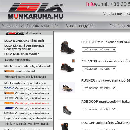
Info
vonal:
+36 20 5
Vállalati ügyfélk
Munkaruha-védőeszköz webáruház
Munkaruhagyártás
Emblémaszer
Munkaruha
LOLA munkaruha készletről
DISCOVERY munkavédelmi bak
LOLA Lángálló-Antisztatikus-
Hegesztő védoruha
LOLA Munkaruhagyártás
Egyéb munkaruha
ATLANTIS munkavédelmi cipő 
Munkaruha családok, védőruhák
munkaruházat
Munkavédelmi cipő, bakancs
RUNNER munkavédelmi cipő S
Munkavédelmi cipő, bakancs
Védőcipő, védőbakancs
Védőcipő, védőbakancs
Védőcipő, védőbakancs
ROBOCOP munkavédelmi baka
Védőcipő, védőbakancs
Védőcipő, védőbakancs
Védőcipő, védőbakancs
Higiénés Védőcipő, védőbakancs
LOGGER acélbetétes vágásbizt
Póló, ing, polár, mellény, dzseki